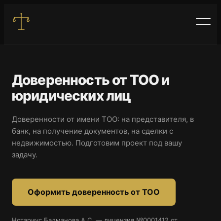
Перейти
к
содержимому
Доверенность от ТОО и
юридических лиц
Доверенности от имени ТОО: на представителя, в
Услуги
банк, на получение документов, на сделки с
недвижимостью. Подготовим проект под вашу
Цены
задачу.
Контакты
Оформить доверенность от ТОО
+7 701 915 44 94
Нотариус Балманова А.С. — лицензия №0001412 от