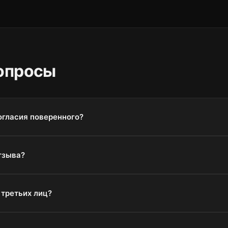
опросы
огласия поверенного?
тзыва?
 третьих лиц?