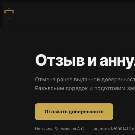
Перейти
к
содержимому
Отзыв и анн
Услуги
Цены
Отмена ранее выданной доверенност
Разъясним порядок и подготовим зая
Контакты
Записаться
Отозвать доверенность
Нотариус Балманова А.С. — лицензия №0001412 от
+7 701 915 44 94