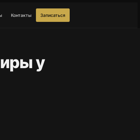
ы
Контакты
Записаться
иры у