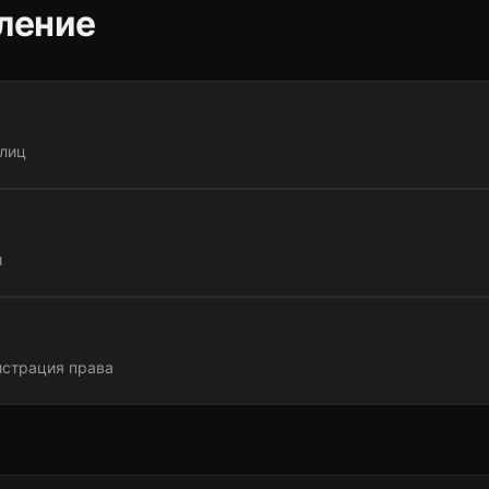
ление
 лиц
и
истрация права