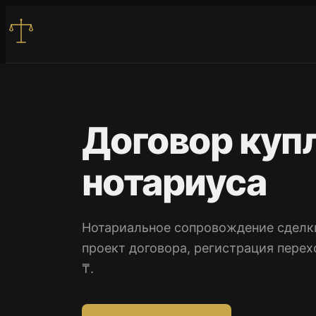
Перейти
к
содержимому
Договор куп
Услуги
нотариуса
Цены
Контакты
Нотариальное сопровождение сделки
проект договора, регистрация перех
Записаться
₸.
+7 701 915 44 94