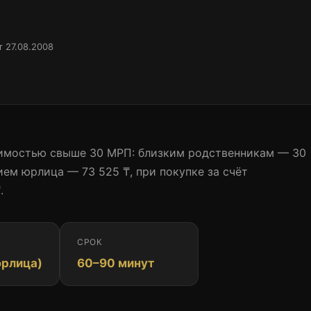
 27.08.2008
Записаться к нотариусу
имостью свыше 30 МРП: близким родственникам — 30
ием юрлица — 73 525 ₸, при покупке за счёт
.
СРОК
юрлица)
60–90 минут